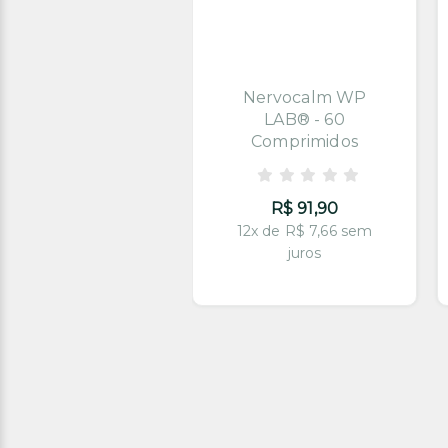
orteviron® Pró-
Nervocalm WP
age Anti-
LAB® - 60
envelhecimento
Comprimidos
com 60
Comprimidos
R$ 91,90
12x de R$ 7,66 sem
R$ 104,90
juros
2x de R$ 8,74 sem
juros