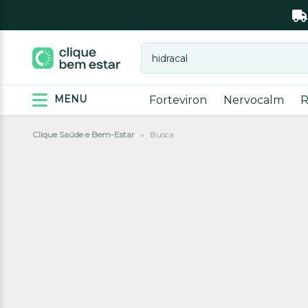
MENU
Forteviron
Nervocalm
R
Clique Saúde e Bem-Estar
»
Busca