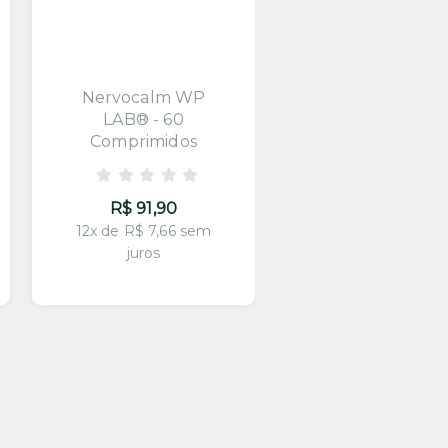
Nervocalm WP
FORTEVIRON 
LAB® - 60
Segunda Caix
Comprimidos
com 50% off pa
60 dias
R$ 91,90
R$ 157,35
12x de R$ 7,66 sem
juros
12x de R$ 13,11 s
juros