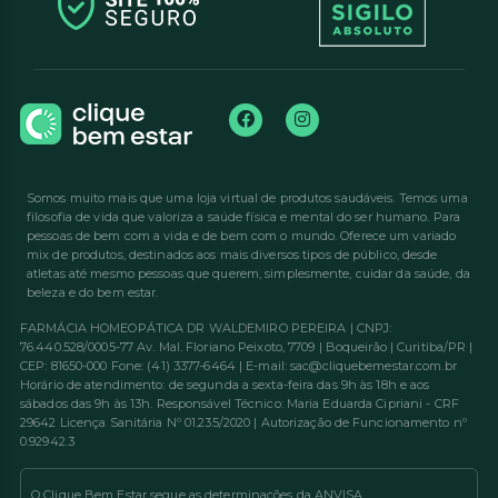
Somos muito mais que uma loja virtual de produtos saudáveis. Temos uma
filosofia de vida que valoriza a saúde física e mental do ser humano. Para
pessoas de bem com a vida e de bem com o mundo. Oferece um variado
mix de produtos, destinados aos mais diversos tipos de público, desde
atletas até mesmo pessoas que querem, simplesmente, cuidar da saúde, da
beleza e do bem estar.
FARMÁCIA HOMEOPÁTICA DR WALDEMIRO PEREIRA | CNPJ:
76.440.528/0005-77 Av. Mal. Floriano Peixoto, 7709 | Boqueirão | Curitiba/PR |
CEP: 81650-000 Fone: (41) 3377-6464 | E-mail: sac@cliquebemestar.com.br
Horário de atendimento: de segunda a sexta-feira das 9h às 18h e aos
sábados das 9h às 13h. Responsável Técnico: Maria Eduarda Cipriani - CRF
29642 Licença Sanitária Nº 01.235/2020 | Autorização de Funcionamento nº
0.92942.3
O Clique Bem Estar segue as determinações da ANVISA