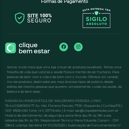
Formas de Pagamento
Somos muito mais que uma loja virtual de produtos saudáveis. Temos uma
filosofia de vida que valoriza a saúde física e mental do ser humano. Para
pessoas de bem com a vida e de bem com o mundo. Oferece um variado
mix de produtos, destinados aos mais diversos tipos de público, desde
atletas até mesmo pessoas que querem, simplesmente, cuidar da saúde, da
beleza e do bem estar.
FARMÁCIA HOMEOPÁTICA DR WALDEMIRO PEREIRA | CNPJ:
76.440.528/0005-77 Av. Mal. Floriano Peixoto, 7709 | Boqueirão | Curitiba/PR |
CEP: 81650-000 Fone: (41) 3377-6464 | E-mail: sac@cliquebemestar.com.br
Horário de atendimento: de segunda a sexta-feira das 9h às 18h e aos
sábados das 9h às 13h. Responsável Técnico: Maria Eduarda Cipriani - CRF
29642 Licença Sanitária Nº 01.235/2020 | Autorização de Funcionamento nº