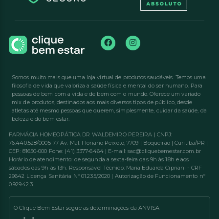
Somos muito mais que uma loja virtual de produtos saudáveis. Temos uma
filosofia de vida que valoriza a saúde física e mental do ser humano. Para
pessoas de bem com a vida e de bem com o mundo. Oferece um variado
mix de produtos, destinados aos mais diversos tipos de público, desde
atletas até mesmo pessoas que querem, simplesmente, cuidar da saúde, da
beleza e do bem estar.
FARMÁCIA HOMEOPÁTICA DR WALDEMIRO PEREIRA | CNPJ:
76.440.528/0005-77 Av. Mal. Floriano Peixoto, 7709 | Boqueirão | Curitiba/PR |
CEP: 81650-000 Fone: (41) 3377-6464 | E-mail: sac@cliquebemestar.com.br
Horário de atendimento: de segunda a sexta-feira das 9h às 18h e aos
sábados das 9h às 13h. Responsável Técnico: Maria Eduarda Cipriani - CRF
29642 Licença Sanitária Nº 01.235/2020 | Autorização de Funcionamento nº
0.92942.3
O Clique Bem Estar segue as determinações da ANVISA