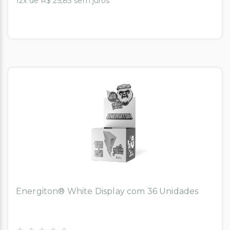
12x de R$ 25,83 sem juros
Energiton® White Display com 36 Unidades